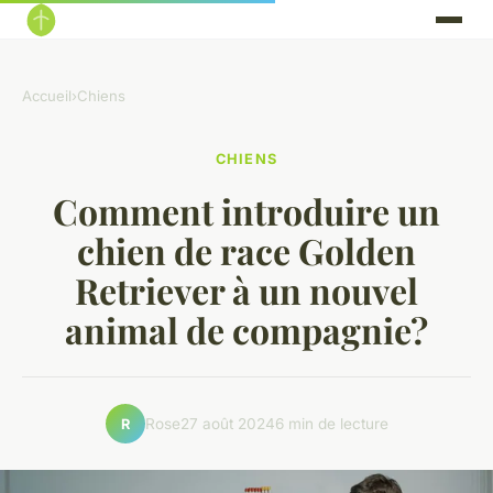
Accueil
›
Chiens
CHIENS
Comment introduire un
chien de race Golden
Retriever à un nouvel
animal de compagnie?
Rose
27 août 2024
6 min de lecture
R